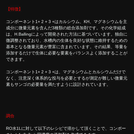
【特徴】
コンポーネント1+ 2 + 3 +はカルシウム、KH、マグネシウムを主
成分に微量元素を含んだ3種類の総合添加剤です。その化学組成
は、H.Ballingによって開発された方法に基づいています。独自に
微調整されており、水槽内の生体を良好な状態に維持するための
基本となる微量元素が豊富に含まれています。その結果、等量を
添加するだけで生体に必要な要素をバランスよく添加することが
できます。
コンポーネント1+ 2 + 3 +は、マグネシウムとカルシウムだけで
なく、注意深く体系的な投与を必要とするが測定が難しい微量元
素もサンゴの必要量を満たすように設計されています。
調合
RO水1Lに対して以下のレシピで溶かして頂くことで、コンポー