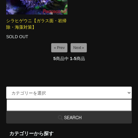
シラヒゲウニ【ガラス面・岩掃
除・海藻対策】
SOLD OUT
« Prev
Next »
5
商品中
1-5
商品
SEARCH
カテゴリーから探す