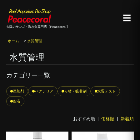
☰
大阪のサンゴ・海水魚専門店【Peacecoral】
ホーム
>
水質管理
水質管理
カテゴリー一覧
添加剤
バクテリア
ろ材・吸着剤
水質テスト
薬浴
おすすめ順 |
価格順
|
新着順