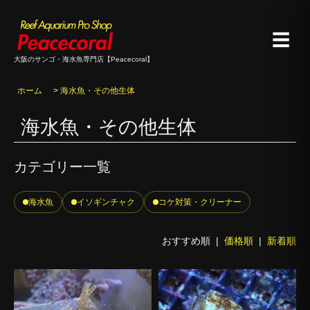
☰
大阪のサンゴ・海水魚専門店【Peacecoral】
ホーム
>
海水魚・その他生体
海水魚・その他生体
カテゴリー一覧
海水魚
イソギンチャク
コケ対策・クリーナー
おすすめ順 |
価格順
|
新着順