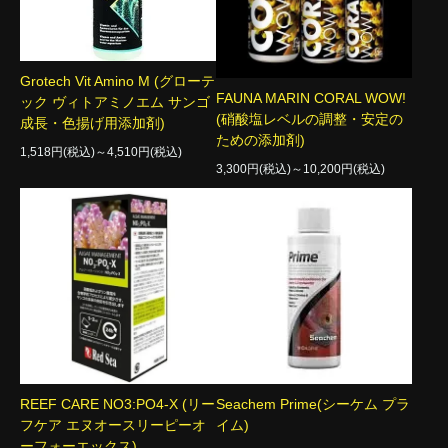
Grotech Vit Amino M (グローテ
FAUNA MARIN CORAL WOW!
ック ヴィトアミノエム サンゴ
(硝酸塩レベルの調整・安定の
成長・色揚げ用添加剤)
ための添加剤)
1,518円(税込)～4,510円(税込)
3,300円(税込)～10,200円(税込)
REEF CARE NO3:PO4-X (リー
Seachem Prime(シーケム プラ
フケア エヌオースリーピーオ
イム)
ーフォーエックス)