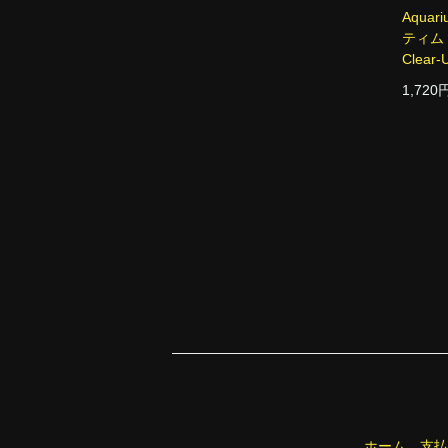
Aquar
ティム
Clear-
1,720
ホーム
支払