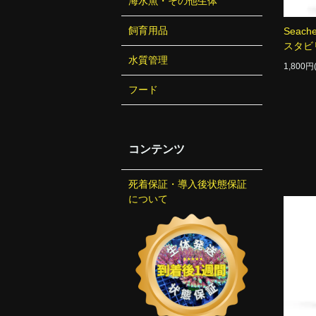
海水魚・その他生体
飼育用品
Seach
スタビ
水質管理
1,800
フード
コンテンツ
死着保証・導入後状態保証
について