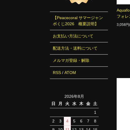
Aquafo
フォレ
【Peacecoral サマージャン
ボくじ2026 概要説明】
3,058
お支払い方法について
配送方法・送料について
メルマガ登録・解除
RSS
/
ATOM
2026年8月
日
月
火
水
木
金
土
1
2
3
4
5
6
7
8
9
10
11
12
13
14
15