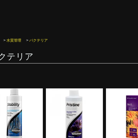
>
水質管理
>
バクテリア
クテリア