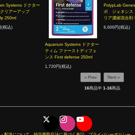
ium Systems ドクター
PolypLab Gen
 クリアーアップ
ボ ジェネシス
Up 250ml
リア濃縮混合剤 5
円(税込)
6,600円(税込)
Aquarium Systems ドクター
ティム ファーストディフェ
ンス First defense 250ml
1,720円(税込)
« Prev
Next »
16
商品中
1-16
商品
・配送について
特定商取引法に基づく表記
プライバシーポリシー