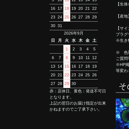
【生体
16
17
18
19
20
21
22
【産地
23
24
25
26
27
28
29
30
31
【サイ
2026年9月
プラグ
※生き
日
月
火
水
木
金
土
1
2
3
4
5
※ 色
6
7
8
9
10
11
12
ご質問
※HP
13
14
15
16
17
18
19
等変わ
20
21
22
23
24
25
26
27
28
29
30
そ
赤：店休日、黄色：発送不可日
となります。
上記の翌日のお届け指定が出来
かねますのでご了承下さい。