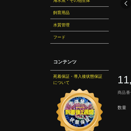
海水魚・その他生体
飼育用品
水質管理
フード
コンテンツ
11
死着保証・導入後状態保証
について
商品番号
数量