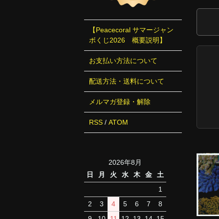
【Peacecoral サマージャン
ボくじ2026 概要説明】
お支払い方法について
配送方法・送料について
メルマガ登録・解除
RSS
/
ATOM
2026年8月
日
月
火
水
木
金
土
1
2
3
4
5
6
7
8
9
10
11
12
13
14
15