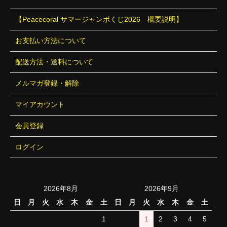
【Peacecoral サマージャンボくじ2026 概要説明】
お支払い方法について
配送方法・送料について
メルマガ登録・解除
マイアカウント
会員登録
ログイン
2026年8月
2026年9月
日
月
火
水
木
金
土
日
月
火
水
木
金
土
1
1
2
3
4
5