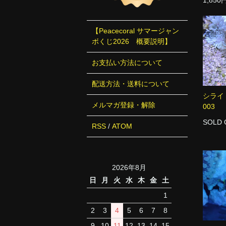
1,850
【Peacecoral サマージャン
ボくじ2026 概要説明】
お支払い方法について
配送方法・送料について
シライ
メルマガ登録・解除
003
SOLD 
RSS
/
ATOM
2026年8月
日
月
火
水
木
金
土
1
2
3
4
5
6
7
8
9
10
11
12
13
14
15