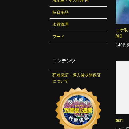
海水魚・その他生体
飼育用品
水質管理
コケ取
除】
フード
140円
コンテンツ
死着保証・導入後状態保証
について
test