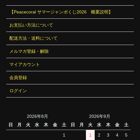
【Peacecoral サマージャンボくじ2026 概要説明】
お支払い方法について
配送方法・送料について
メルマガ登録・解除
マイアカウント
会員登録
ログイン
2026年8月
2026年9月
日
月
火
水
木
金
土
日
月
火
水
木
金
土
1
1
2
3
4
5