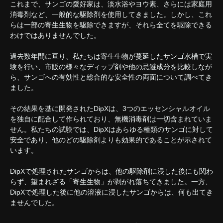
これまで、サンゴの愛好家は、淡水浴やヨウ素、さらには家庭用
消毒剤など、一般的な駆除剤を使用してきました。しかし、これ
らは一部の寄生生物を駆除できますが、それら全てを駆除できる
わけではありませんでした。
過去数年間に亘り、私たちは寄生生物が蔓延したサンゴ水槽で実
験を行い、市販の様々なディップ剤や他の忌避成分を比較しなが
ら、サンゴへの有効性と総合的な安全性の両面について調べてき
ました。
その結果を基に開発されたDipXは、3つのエッセンシャルオイル
を独自に配合して作られており、無機消毒剤は一切含まれていま
せん。私たちの試験では、DipXはあらゆる種類のサンゴに対して
安全であり、他のどの駆除剤よりも効果的であることが示されて
います。
DipXで処理されたサンゴからは、他の駆除剤に浸した後にも関わ
らず、望まれざる「寄生生物」が剥がれ落ちてきました。一方、
DipXで処理した後に他の溶液に浸したサンゴからは、何も出てき
ませんでした。