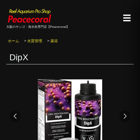
☰
大阪のサンゴ・海水魚専門店【Peacecoral】
ホーム
>
水質管理
>
薬浴
DipX