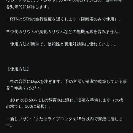
ウシ、アクロポラ・レッドバグやその他のサンゴの「寄生生物」
を効果的に駆除します。
・RTNとSTNの進行速度を遅くします（隔離浴のみで使用）。
ヨウ化カリウムや臭化カリウムなどの無機元素を含みません。
・使用方法が簡単で、信頼性と費用対効果に優れています。
【使用方法】
・空の容器にDipXを注ぎます。予め容器が清潔で乾燥している事
をご確認ください。
・10 mlのDipXを１Lの飼育水に混ぜ、溶液を準備します（水槽
の水で1：100に希釈）。
・新しいサンゴまたはライブロックを15分以内で溶液に浸しま
す。