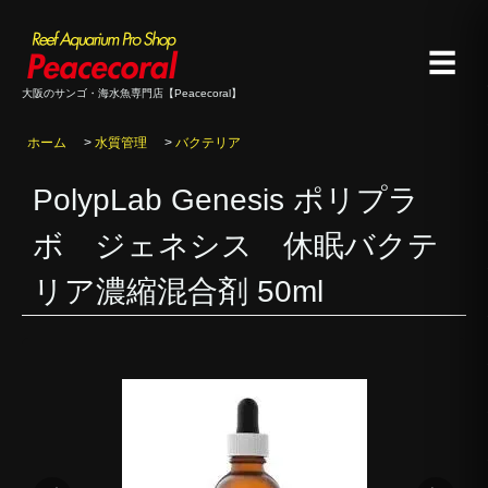
☰
大阪のサンゴ・海水魚専門店【Peacecoral】
ホーム
>
水質管理
>
バクテリア
PolypLab Genesis ポリプラ
ボ ジェネシス 休眠バクテ
リア濃縮混合剤 50ml