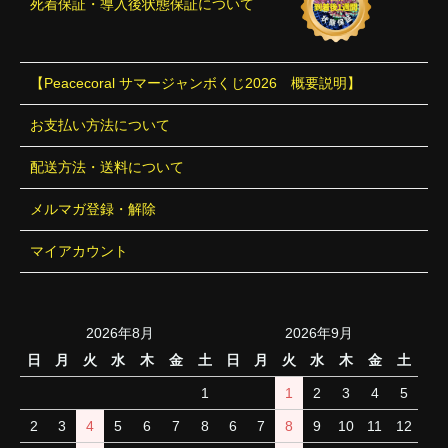
死着保証・導入後状態保証について
【Peacecoral サマージャンボくじ2026 概要説明】
お支払い方法について
配送方法・送料について
メルマガ登録・解除
マイアカウント
2026年8月
2026年9月
日
月
火
水
木
金
土
日
月
火
水
木
金
土
1
1
2
3
4
5
2
3
4
5
6
7
8
6
7
8
9
10
11
12