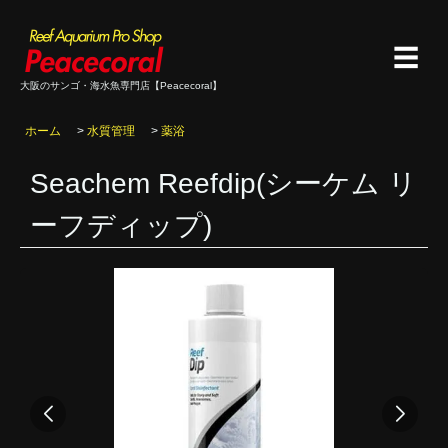
☰
大阪のサンゴ・海水魚専門店【Peacecoral】
ホーム
>
水質管理
>
薬浴
Seachem Reefdip(シーケム リ
ーフディップ)