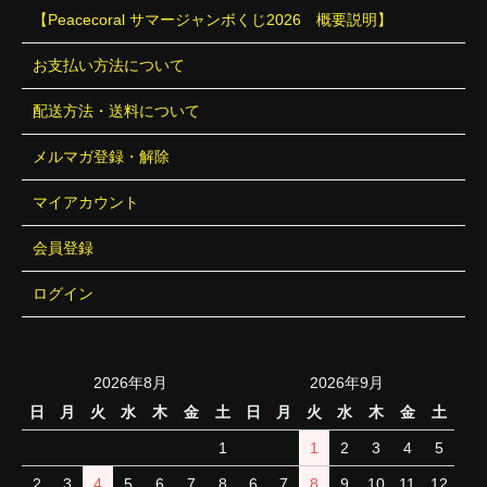
【Peacecoral サマージャンボくじ2026 概要説明】
お支払い方法について
配送方法・送料について
メルマガ登録・解除
マイアカウント
会員登録
ログイン
2026年8月
2026年9月
日
月
火
水
木
金
土
日
月
火
水
木
金
土
1
1
2
3
4
5
2
3
4
5
6
7
8
6
7
8
9
10
11
12