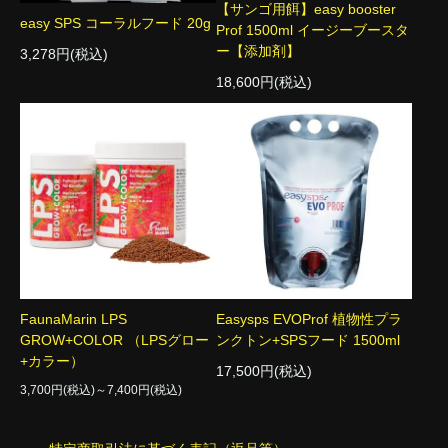
【サンゴ用餌】easy booster
easy SPS コーラルフード 20g
Prof 1500ml イージーブースタ
ー【添加剤】
3,278円(税込)
18,600円(税込)
FaunaMarin LPS
Easysps EVOProf 植物性プラ
GROW+COLOR （LPSグロー
ンクトン+SPSフード 1500ml
+カラー）
17,500円(税込)
3,700円(税込)～7,400円(税込)