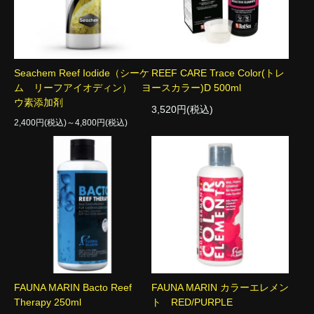
Seachem Reef Iodide（シーケ
REEF CARE Trace Color(トレ
ム リーフアイオディン） ヨ
ースカラー)D 500ml
ウ素添加剤
3,520円(税込)
2,400円(税込)～4,800円(税込)
FAUNA MARIN Bacto Reef
FAUNA MARIN カラーエレメン
Therapy 250ml
ト RED/PURPLE