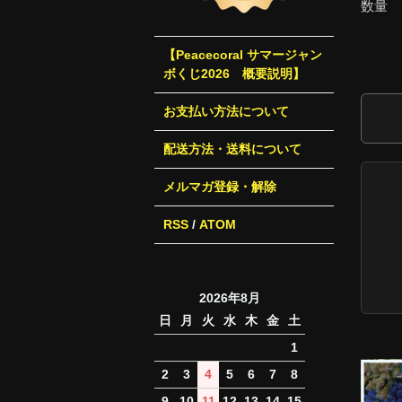
数量
【Peacecoral サマージャン
ボくじ2026 概要説明】
お支払い方法について
配送方法・送料について
メルマガ登録・解除
RSS
/
ATOM
2026年8月
日
月
火
水
木
金
土
1
2
3
4
5
6
7
8
9
10
11
12
13
14
15