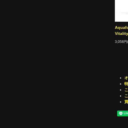
Aquafo
Vital
3,058