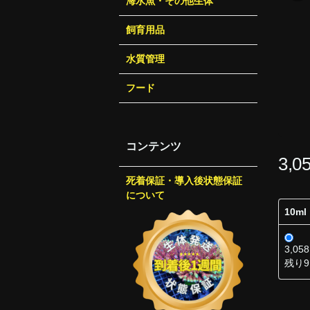
海水魚・その他生体
飼育用品
水質管理
フード
コンテンツ
3,
死着保証・導入後状態保証
について
10ml
3,05
残り9