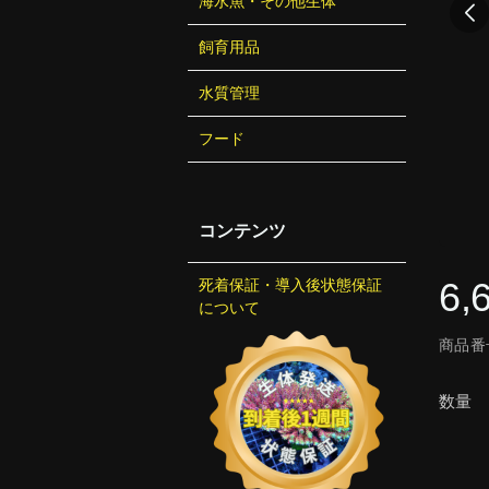
海水魚・その他生体
飼育用品
水質管理
フード
コンテンツ
6,
死着保証・導入後状態保証
について
商品番号
数量