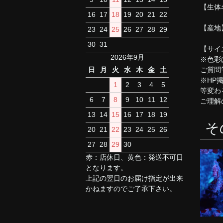
【生体
16
17
18
19
20
21
22
【産地
23
24
25
26
27
28
29
30
31
【サイ
2026年9月
※色彩
ご質問
日
月
火
水
木
金
土
※HP
1
2
3
4
5
等変わ
6
7
8
9
10
11
12
ご理解
13
14
15
16
17
18
19
そ
20
21
22
23
24
25
26
27
28
29
30
赤：店休日、黄色：発送不可日
となります。
上記の翌日のお届け指定が出来
かねますのでご了承下さい。