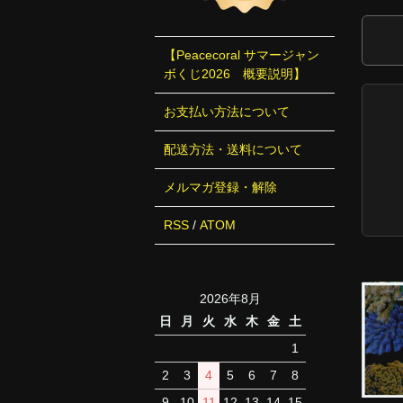
【Peacecoral サマージャン
ボくじ2026 概要説明】
お支払い方法について
配送方法・送料について
メルマガ登録・解除
RSS
/
ATOM
2026年8月
日
月
火
水
木
金
土
1
2
3
4
5
6
7
8
9
10
11
12
13
14
15