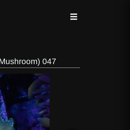
☰
ushroom) 047