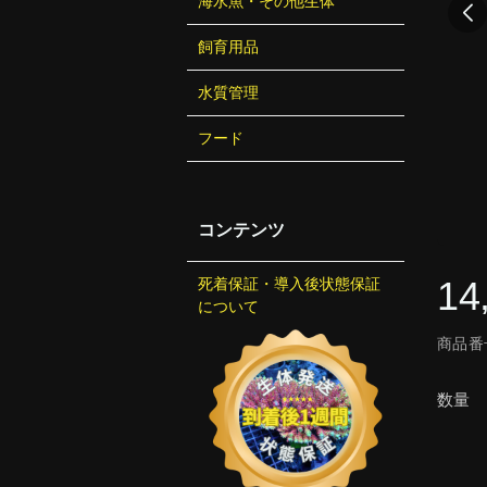
海水魚・その他生体
飼育用品
水質管理
フード
コンテンツ
14
死着保証・導入後状態保証
について
商品番号
数量