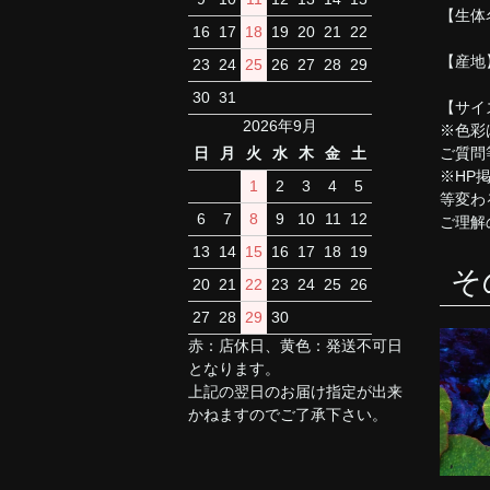
【生体
16
17
18
19
20
21
22
【産地
23
24
25
26
27
28
29
30
31
【サイ
2026年9月
※色彩
ご質問
日
月
火
水
木
金
土
※HP
1
2
3
4
5
等変わ
6
7
8
9
10
11
12
ご理解
13
14
15
16
17
18
19
そ
20
21
22
23
24
25
26
27
28
29
30
赤：店休日、黄色：発送不可日
となります。
上記の翌日のお届け指定が出来
かねますのでご了承下さい。