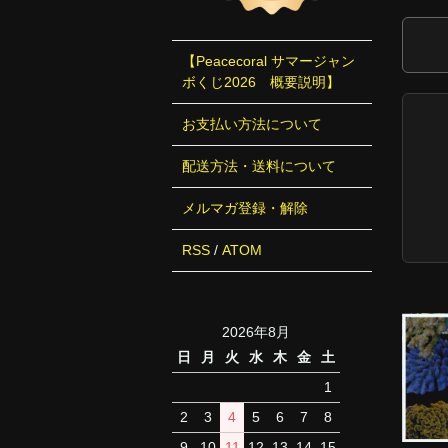
【Peacecoral サマージャン
ボくじ2026 概要説明】
お支払い方法について
配送方法・送料について
メルマガ登録・解除
RSS
/
ATOM
2026年8月
日
月
火
水
木
金
土
1
2
3
4
5
6
7
8
9
10
11
12
13
14
15