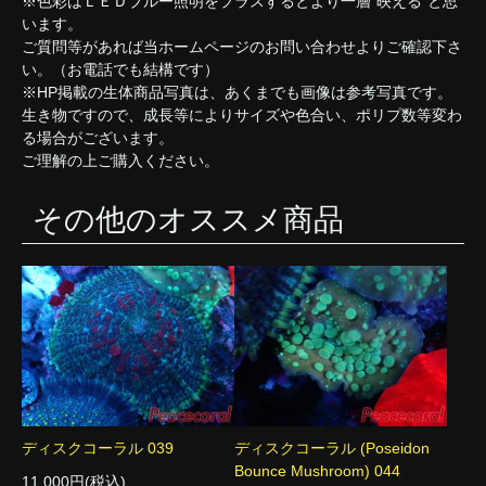
※色彩はＬＥＤブルー照明をプラスするとより一層”映える”と思
います。
ご質問等があれば当ホームページのお問い合わせよりご確認下さ
い。（お電話でも結構です）
※HP掲載の生体商品写真は、あくまでも画像は参考写真です。
生き物ですので、成長等によりサイズや色合い、ポリプ数等変わ
る場合がございます。
ご理解の上ご購入ください。
その他のオススメ商品
ディスクコーラル 039
ディスクコーラル (Poseidon
Bounce Mushroom) 044
11,000円(税込)