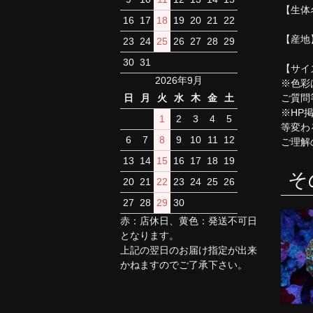
【生体
16
17
18
19
20
21
22
【産地
23
24
25
26
27
28
29
30
31
【サイ
2026年9月
※色彩
ご質問
日
月
火
水
木
金
土
※HP
1
2
3
4
5
等変わ
6
7
8
9
10
11
12
ご理解
13
14
15
16
17
18
19
そ
20
21
22
23
24
25
26
27
28
29
30
赤：店休日、黄色：発送不可日
となります。
上記の翌日のお届け指定が出来
かねますのでご了承下さい。