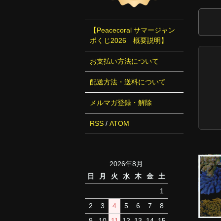
【Peacecoral サマージャン
ボくじ2026 概要説明】
お支払い方法について
配送方法・送料について
メルマガ登録・解除
RSS
/
ATOM
2026年8月
日
月
火
水
木
金
土
1
2
3
4
5
6
7
8
9
10
11
12
13
14
15