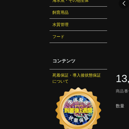
海水魚・その他生体
飼育用品
水質管理
フード
コンテンツ
13
死着保証・導入後状態保証
について
商品番号
数量