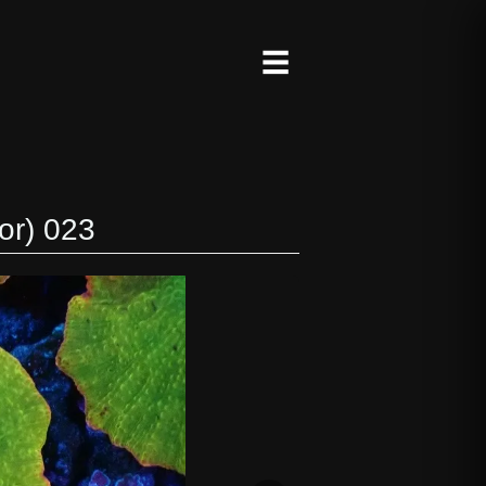
☰
r) 023