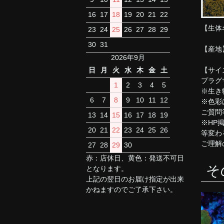
16
17
18
19
20
21
22
【生体
23
24
25
26
27
28
29
30
31
【産地
2026年9月
【サイ
日
月
火
水
木
金
土
プラグサ
1
2
3
4
5
※生き
6
7
8
9
10
11
12
※色彩
ご質問
13
14
15
16
17
18
19
※HP
20
21
22
23
24
25
26
等変わ
ご理解
27
28
29
30
赤：店休日、黄色：発送不可日
そ
となります。
上記の翌日のお届け指定が出来
かねますのでご了承下さい。