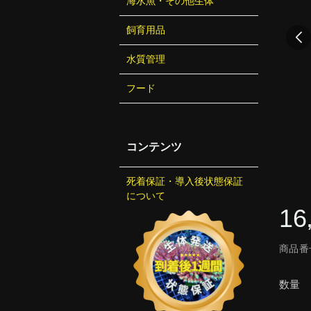
海水魚・その他生体
飼育用品
水質管理
フード
コンテンツ
死着保証・導入後状態保証
について
16
商品番号
数量