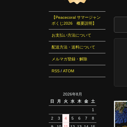
【Peacecoral サマージャン
ボくじ2026 概要説明】
お支払い方法について
配送方法・送料について
メルマガ登録・解除
RSS
/
ATOM
2026年8月
日
月
火
水
木
金
土
1
2
3
4
5
6
7
8
9
10
11
12
13
14
15