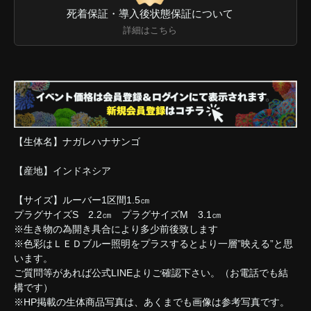
死着保証・導入後状態保証について
詳細はこちら
【生体名】ナガレハナサンゴ
【産地】インドネシア
【サイズ】ルーバー1区間1.5㎝
プラグサイズS 2.2㎝ プラグサイズM 3.1㎝
※生き物の為開き具合により多少前後致します
※色彩はＬＥＤブルー照明をプラスするとより一層”映える”と思
います。
ご質問等があれば公式LINEよりご確認下さい。（お電話でも結
構です）
※HP掲載の生体商品写真は、あくまでも画像は参考写真です。