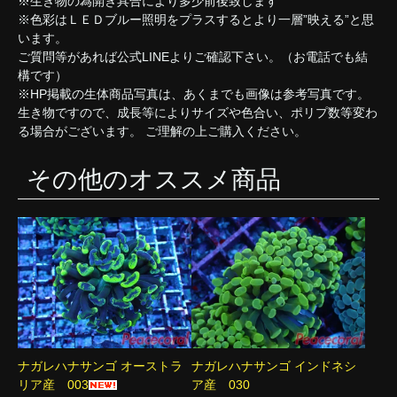
※生き物の為開き具合により多少前後致します
※色彩はＬＥＤブルー照明をプラスするとより一層”映える”と思
います。
ご質問等があれば公式LINEよりご確認下さい。（お電話でも結
構です）
※HP掲載の生体商品写真は、あくまでも画像は参考写真です。
生き物ですので、成長等によりサイズや色合い、ポリプ数等変わ
る場合がございます。 ご理解の上ご購入ください。
その他のオススメ商品
ナガレハナサンゴ オーストラ
ナガレハナサンゴ インドネシ
リア産 003
ア産 030