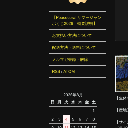
【Peacecoral サマージャン
ボくじ2026 概要説明】
お支払い方法について
配送方法・送料について
メルマガ登録・解除
RSS
/
ATOM
2026年8月
【生体
日
月
火
水
木
金
土
【産地
1
2
3
4
5
6
7
8
【サイ
9
10
11
12
13
14
15
プラグ