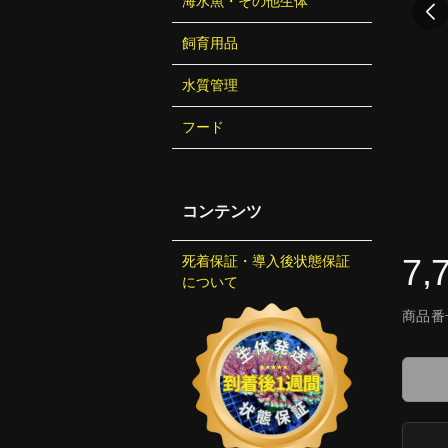
海水魚・その他生体
飼育用品
水質管理
フード
コンテンツ
7,
死着保証・導入後状態保証
について
商品番号