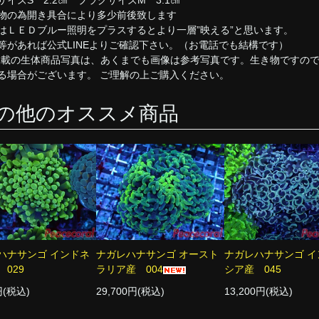
物の為開き具合により多少前後致します
はＬＥＤブルー照明をプラスするとより一層”映える”と思います。
等があれば公式LINEよりご確認下さい。（お電話でも結構です）
掲載の生体商品写真は、あくまでも画像は参考写真です。生き物ですの
る場合がございます。 ご理解の上ご購入ください。
の他のオススメ商品
ハナサンゴ インドネ
ナガレハナサンゴ オースト
ナガレハナサンゴ イ
029
ラリア産 004
シア産 045
円(税込)
29,700円(税込)
13,200円(税込)