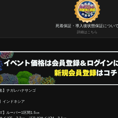
死着保証・導入後状態保証につい
詳細はこちら
名】ナガレハナサンゴ
】インドネシア
ズ】ルーバー1区間1.5㎝
サイズS 2.2㎝ プラグサイズM 3.1㎝