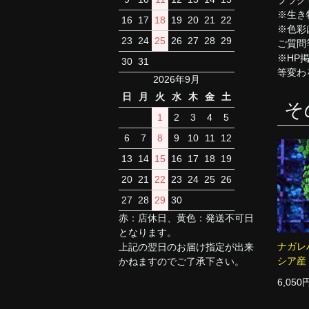
※生き
16
17
18
19
20
21
22
※色彩
23
24
25
26
27
28
29
ご質問
※HP
30
31
等変わ
2026年9月
日
月
火
水
木
金
土
そ
1
2
3
4
5
6
7
8
9
10
11
12
13
14
15
16
17
18
19
20
21
22
23
24
25
26
27
28
29
30
赤：店休日、黄色：発送不可日
となります。
ナガレ
上記の翌日のお届け指定が出来
シア産 
かねますのでご了承下さい。
6,050