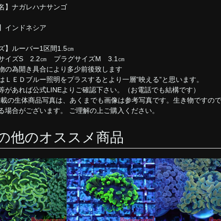
名】ナガレハナサンゴ
】インドネシア
ズ】ルーバー1区間1.5㎝
サイズS 2.2㎝ プラグサイズM 3.1㎝
物の為開き具合により多少前後致します
はＬＥＤブルー照明をプラスするとより一層”映える”と思います。
等があれば公式LINEよりご確認下さい。（お電話でも結構です）
掲載の生体商品写真は、あくまでも画像は参考写真です。生き物ですの
る場合がございます。 ご理解の上ご購入ください。
の他のオススメ商品