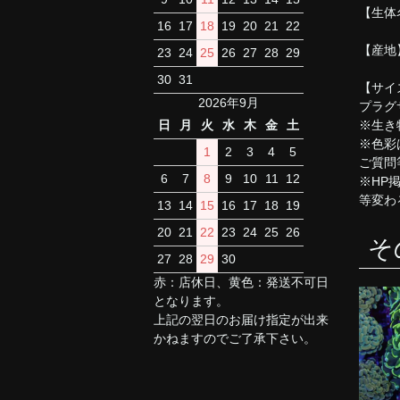
【生体
16
17
18
19
20
21
22
【産地
23
24
25
26
27
28
29
30
31
【サイ
2026年9月
プラグ
※生き
日
月
火
水
木
金
土
※色彩
1
2
3
4
5
ご質問
6
7
8
9
10
11
12
※HP
等変わ
13
14
15
16
17
18
19
20
21
22
23
24
25
26
そ
27
28
29
30
赤：店休日、黄色：発送不可日
となります。
上記の翌日のお届け指定が出来
かねますのでご了承下さい。