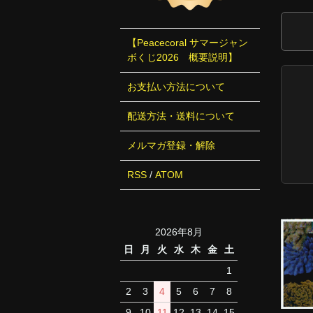
【Peacecoral サマージャン
ボくじ2026 概要説明】
お支払い方法について
配送方法・送料について
メルマガ登録・解除
RSS
/
ATOM
2026年8月
日
月
火
水
木
金
土
1
2
3
4
5
6
7
8
9
10
11
12
13
14
15