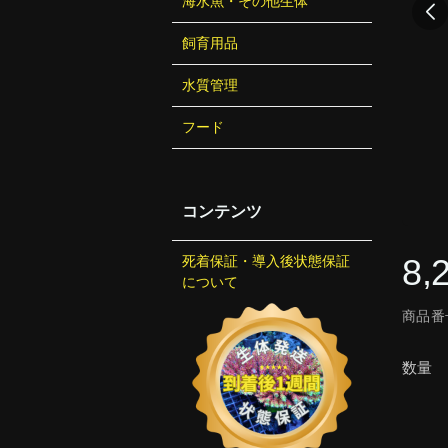
海水魚・その他生体
飼育用品
水質管理
フード
コンテンツ
8,
死着保証・導入後状態保証
について
商品番号
数量