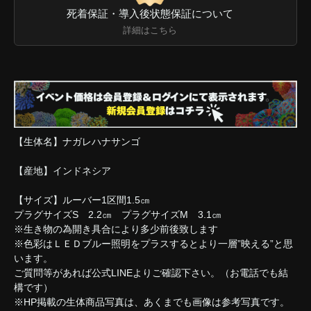
死着保証・導入後状態保証について
詳細はこちら
【生体名】ナガレハナサンゴ
【産地】インドネシア
【サイズ】ルーバー1区間1.5㎝
プラグサイズS 2.2㎝ プラグサイズM 3.1㎝
※生き物の為開き具合により多少前後致します
※色彩はＬＥＤブルー照明をプラスするとより一層”映える”と思
います。
ご質問等があれば公式LINEよりご確認下さい。（お電話でも結
構です）
※HP掲載の生体商品写真は、あくまでも画像は参考写真です。