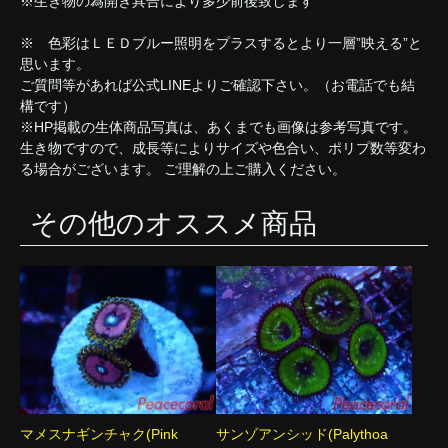
※生き物の為開き具合により多少前後致します
※ 色彩はＬＥＤブルー照明をプラスするとより一層”映える”と
思います。
ご質問等があれば公式LINEよりご確認下さい。（お電話でも結
構です）
※HP掲載の生体商品写真は、あくまでも画像は参考写真です。
生き物ですので、成長等によりサイズや色合い、ポリプ数等変わ
る場合がございます。 ご理解の上ご購入ください。
その他のオススメ商品
マメスナギンチャク(Pink
サンゾアンシッド(Palythoa