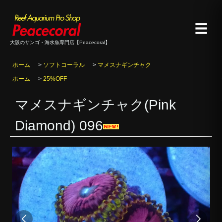
☰
大阪のサンゴ・海水魚専門店【Peacecoral】
ホーム
>
ソフトコーラル
>
マメスナギンチャク
ホーム
>
25%OFF
マメスナギンチャク(Pink
Diamond) 096