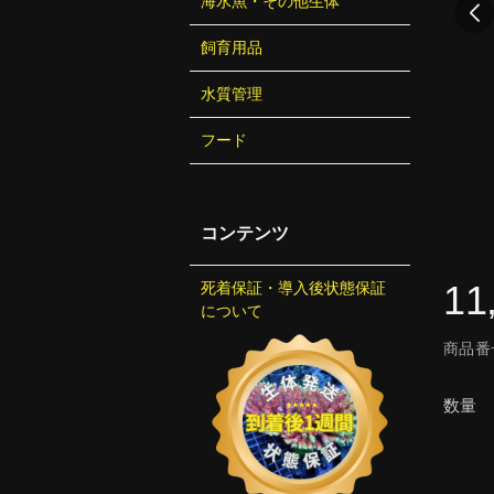
海水魚・その他生体
飼育用品
水質管理
フード
コンテンツ
11
死着保証・導入後状態保証
について
商品番号
数量