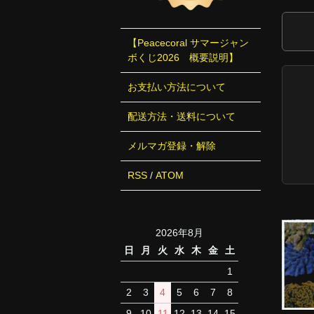
【Peacecoral サマージャン
ボくじ2026 概要説明】
お支払い方法について
配送方法・送料について
メルマガ登録・解除
RSS
/
ATOM
2026年8月
日
月
火
水
木
金
土
1
2
3
4
5
6
7
8
9
10
11
12
13
14
15