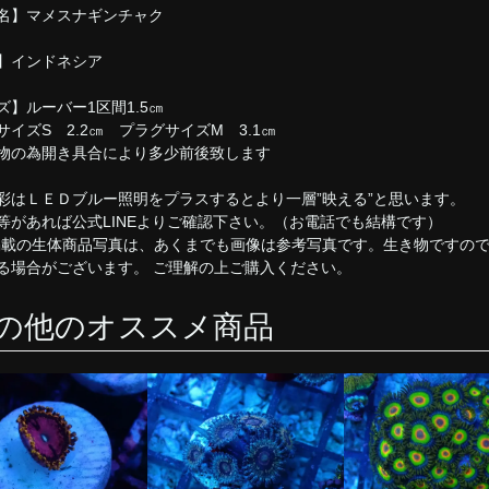
名】マメスナギンチャク
】インドネシア
ズ】ルーバー1区間1.5㎝
サイズS 2.2㎝ プラグサイズM 3.1㎝
物の為開き具合により多少前後致します
彩はＬＥＤブルー照明をプラスするとより一層”映える”と思います。
等があれば公式LINEよりご確認下さい。（お電話でも結構です）
掲載の生体商品写真は、あくまでも画像は参考写真です。生き物ですの
る場合がございます。 ご理解の上ご購入ください。
の他のオススメ商品