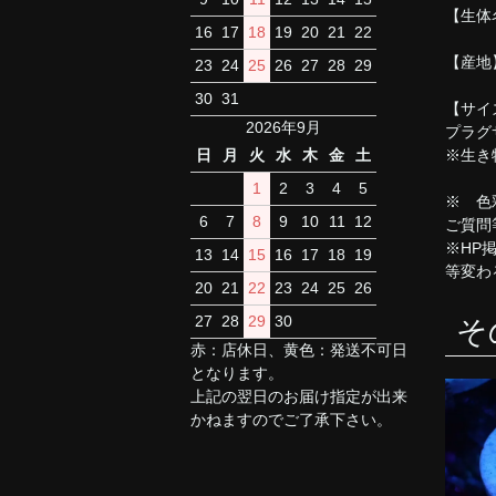
【生体
16
17
18
19
20
21
22
【産地
23
24
25
26
27
28
29
30
31
【サイ
2026年9月
プラグ
※生き
日
月
火
水
木
金
土
1
2
3
4
5
※ 色
6
7
8
9
10
11
12
ご質問
※HP
13
14
15
16
17
18
19
等変わ
20
21
22
23
24
25
26
27
28
29
30
そ
赤：店休日、黄色：発送不可日
となります。
上記の翌日のお届け指定が出来
かねますのでご了承下さい。