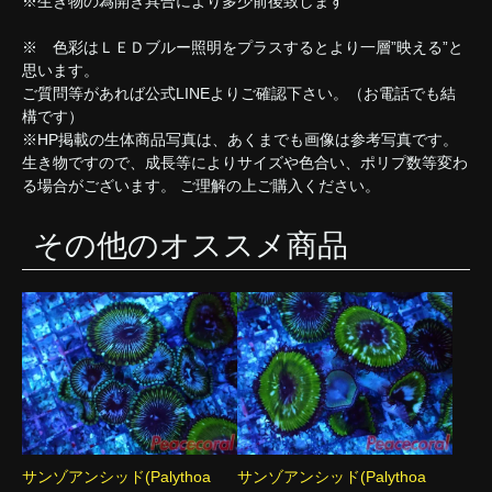
※生き物の為開き具合により多少前後致します
※ 色彩はＬＥＤブルー照明をプラスするとより一層”映える”と
思います。
ご質問等があれば公式LINEよりご確認下さい。（お電話でも結
構です）
※HP掲載の生体商品写真は、あくまでも画像は参考写真です。
生き物ですので、成長等によりサイズや色合い、ポリプ数等変わ
る場合がございます。 ご理解の上ご購入ください。
その他のオススメ商品
サンゾアンシッド(Palythoa
サンゾアンシッド(Palythoa