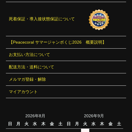
死着保証・導入後状態保証について
【Peacecoral サマージャンボくじ2026 概要説明】
お支払い方法について
配送方法・送料について
メルマガ登録・解除
マイアカウント
2026年8月
2026年9月
日
月
火
水
木
金
土
日
月
火
水
木
金
土