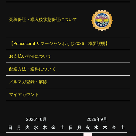
死着保証・導入後状態保証について
【Peacecoral サマージャンボくじ2026 概要説明】
お支払い方法について
配送方法・送料について
メルマガ登録・解除
マイアカウント
2026年8月
2026年9月
日
月
火
水
木
金
土
日
月
火
水
木
金
土