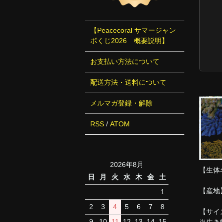
【Peacecoral サマージャン
ボくじ2026 概要説明】
お支払い方法について
配送方法・送料について
メルマガ登録・解除
RSS
/
ATOM
2026年8月
【生体
日
月
火
水
木
金
土
【産地
1
2
3
4
5
6
7
8
【サイ
9
10
11
12
13
14
15
※生き