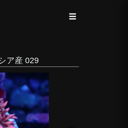
☰
シア産 029