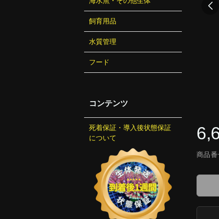
海水魚・その他生体
飼育用品
水質管理
フード
コンテンツ
6,
死着保証・導入後状態保証
について
商品番号