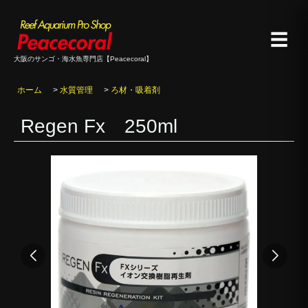
☰
大阪のサンゴ・海水魚専門店【Peacecoral】
ホーム
>
水質管理
>
ろ材・吸着剤
Regen Fx 250ml