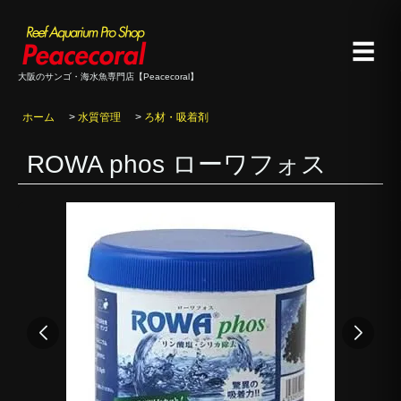
☰
大阪のサンゴ・海水魚専門店【Peacecoral】
ホーム
>
水質管理
>
ろ材・吸着剤
ROWA phos ローワフォス