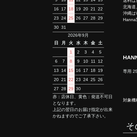
送料は
北海道
16
17
18
19
20
21
22
沖縄は
23
24
25
26
27
28
29
Han
30
31
2026年9月
日
月
火
水
木
金
土
1
2
3
4
5
HAN
6
7
8
9
10
11
12
13
14
15
16
17
18
19
専用 
20
21
22
23
24
25
26
27
28
29
30
赤：店休日、黄色：発送不可日
対象機種
となります。
上記の翌日のお届け指定が出来
かねますのでご了承下さい。
そ