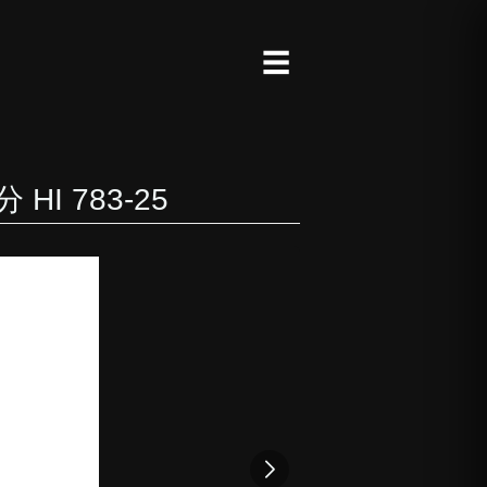
☰
I 783-25