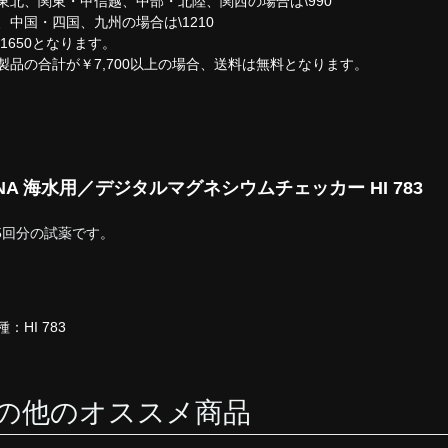
東北、関東・甲信越、中部・北陸、関西の場合は\990
、中国・四国、九州の場合は\1210
\1650となります。
na製品の合計が￥7,700以上の場合、送料は無料となります。
NA 海水用／デジタルマグネシウムチェッカー HI 783
25回分の試薬です。
：HI 783
の他のオススメ商品