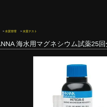
>
水質管理
>
水質テスト
ANNA 海水用マグネシウム試薬25回分 H