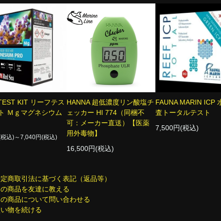
 TEST KIT リーフテス
HANNA 超低濃度リン酸塩チ
FAUNA MARIN ICP
ト Ｍｇマグネシウム
ェッカー HI 774（同梱不
査トータルテスト
可：メーカー直送）【医薬
7,500円(税込)
用外毒物】
円(税込)～7,040円(税込)
16,500円(税込)
特定商取引法に基づく表記（返品等）
この商品を友達に教える
この商品について問い合わせる
買い物を続ける