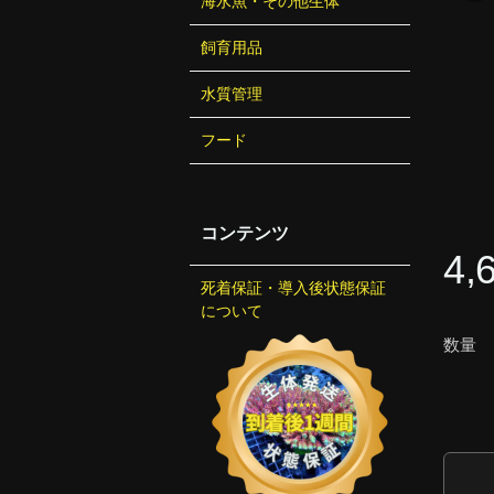
海水魚・その他生体
飼育用品
水質管理
フード
コンテンツ
4,
死着保証・導入後状態保証
について
数量