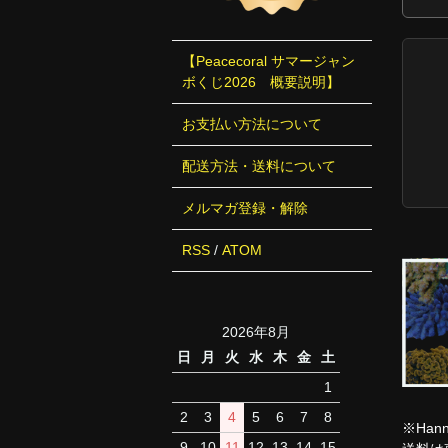
【Peacecoral サマージャン
ボくじ2026 概要説明】
お支払い方法について
配送方法・送料について
メルマガ登録・解除
RSS
/
ATOM
2026年8月
日
月
火
水
木
金
土
1
2
3
4
5
6
7
8
※Ha
9
10
11
12
13
14
15