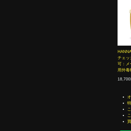
HAN
チェッカ
可：メ
用外毒
18,70