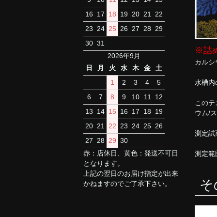
16
17
18
19
20
21
22
23
24
25
26
27
28
29
30
31
※詰
2026年9月
カルシ
日
月
火
水
木
金
土
水槽内
1
2
3
4
5
6
7
8
9
10
11
12
このテ
13
14
15
16
17
18
19
ウム/
20
21
22
23
24
25
26
測定試
27
28
29
30
赤：店休日、黄色：発送不可日
測定範
となります。
上記の翌日のお届け指定が出来
そ
かねますのでご了承下さい。