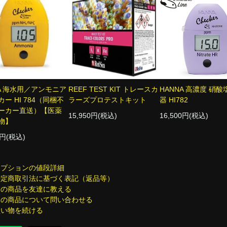
NA 海水用／アンモニア
REEF TEST KIT トレースカ
HANNA 高濃度 硝
ー HI 784（同梱不
ラーズプロテストキット
器 HI782
ーカー直送）【医薬
15,950円(税込)
16,500円(税込)
物】
0円(税込)
オプションの値段詳細
特定商取引法に基づく表記（返品等）
この商品を友達に教える
この商品について問い合わせる
買い物を続ける