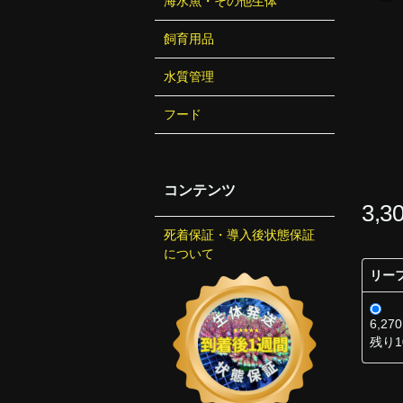
海水魚・その他生体
飼育用品
水質管理
フード
コンテンツ
3,
死着保証・導入後状態保証
について
リー
6,27
残り1