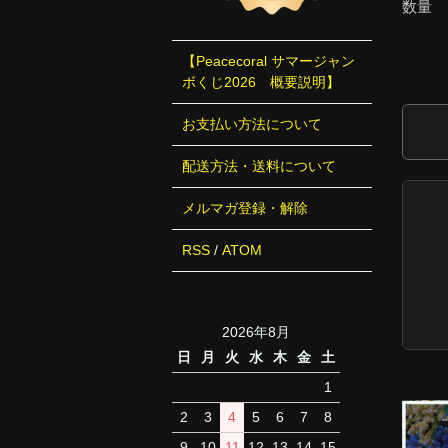
数量
【Peacecoral サマージャン
ボくじ2026 概要説明】
お支払い方法について
配送方法・送料について
メルマガ登録・解除
RSS
/
ATOM
2026年8月
日
月
火
水
木
金
土
1
2
3
4
5
6
7
8
9
10
11
12
13
14
15