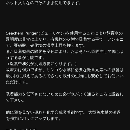
ネット入りなのでそのまま使用できます。
Seachem Purigen(ピューリゲン)を使用することにより飼育水の
透明度は非常に上がり、有機物の状態で吸着する事で、アンモニ
ア、亜硝酸、硝化塩の濃度上昇を抑えます。
また吸着効果の限界を変色により、およそ7～8回再生して際しよ
うする事が可能です。
（塩素中和剤が別途必要になります。）
吸着力は強力ですが、サンゴや水草に必要な微量元素への影響は
最小限に抑えてあるのでさなか以外の生物にも安心してお使いい
ただけます。
吸着能力を低下させないために必ず水がよく通るところに設置し
て下さい。
他に類を見ない優れた化学合成吸着剤です。 大型魚水槽の濾過
を強力にバックアップします。