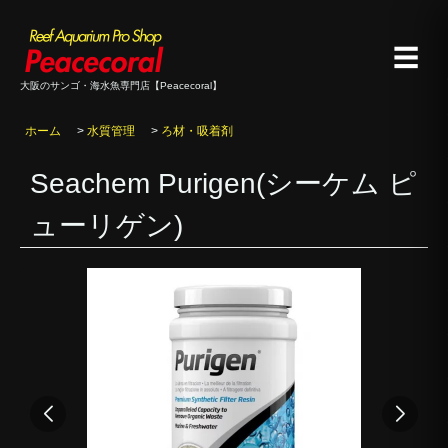
☰
大阪のサンゴ・海水魚専門店【Peacecoral】
ホーム
>
水質管理
>
ろ材・吸着剤
Seachem Purigen(シーケム ピ
ューリゲン)