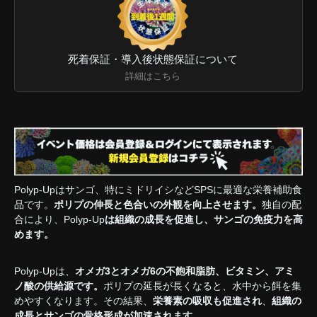
死着保証・導入後状態保証について
詳細はこちら
Polyp-Upはサンゴ、特にミドリイシなどSPSに最適な栄養補助食
品です。
ポリプの伸長と色合いの外観を向上させます。
独自の配
合により、
Polyp-Up
は組織の成長を促進し、サンゴの免疫力を高
めます。
Polyp-Upは、
オメガ3とオメガ6の不飽和脂肪、ビタミン、アミ
ノ酸の供給源です。
ポリプの延長が長くなると、水中から餌を集
めやすくなります。その結果、
栄養素の吸収も促進され
、
組織の
成長とサンゴの骨格形成が加速されます。