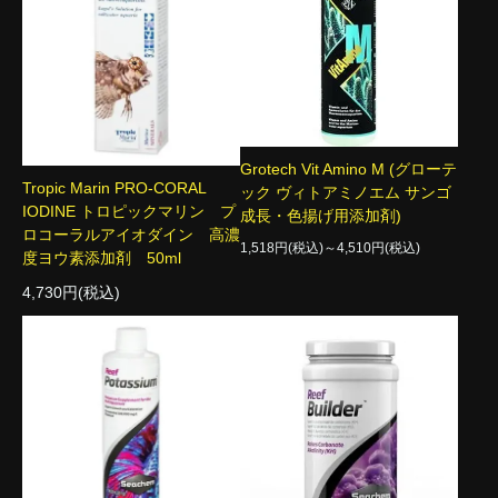
Grotech Vit Amino M (グローテ
Tropic Marin PRO-CORAL
ック ヴィトアミノエム サンゴ
IODINE トロピックマリン プ
成長・色揚げ用添加剤)
ロコーラルアイオダイン 高濃
1,518円(税込)～4,510円(税込)
度ヨウ素添加剤 50ml
4,730円(税込)