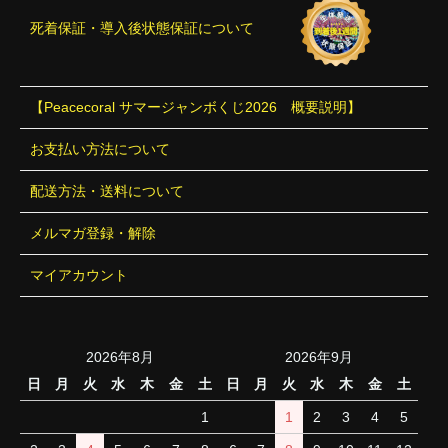
死着保証・導入後状態保証について
【Peacecoral サマージャンボくじ2026 概要説明】
お支払い方法について
配送方法・送料について
メルマガ登録・解除
マイアカウント
2026年8月
2026年9月
日
月
火
水
木
金
土
日
月
火
水
木
金
土
1
1
2
3
4
5