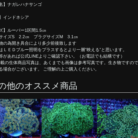
名】ナガレハナサンゴ
】インドネシア
ズ】ルーバー1区間1.5㎝
サイズS 2.2㎝ プラグサイズM 3.1㎝
物の為開き具合により多少前後致します
はＬＥＤブルー照明をプラスするとより一層”映える”と思います。
等があれば公式LINEよりご確認下さい。（お電話でも結構です）
掲載の生体商品写真は、あくまでも画像は参考写真です。生き物ですの
る場合がございます。 ご理解の上ご購入ください。
の他のオススメ商品