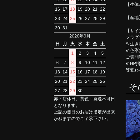
【生体
16
17
18
19
20
21
22
【産地
23
24
25
26
27
28
29
30
31
【サイ
2026年9月
プラグ
※生き
日
月
火
水
木
金
土
※色彩
1
2
3
4
5
ご質問
6
7
8
9
10
11
12
※HP
等変わ
13
14
15
16
17
18
19
20
21
22
23
24
25
26
そ
27
28
29
30
赤：店休日、黄色：発送不可日
となります。
上記の翌日のお届け指定が出来
かねますのでご了承下さい。