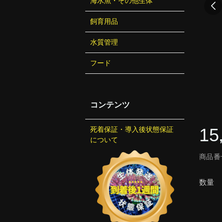
海水魚・その他生体
飼育用品
水質管理
フード
コンテンツ
15
死着保証・導入後状態保証
について
商品番号
数量