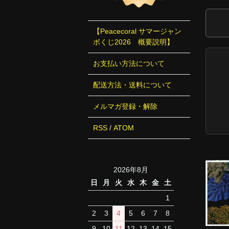
【Peacecoral サマージャン
ボくじ2026 概要説明】
お支払い方法について
配送方法・送料について
メルマガ登録・解除
RSS
/
ATOM
2026年8月
日
月
火
水
木
金
土
1
2
3
4
5
6
7
8
9
10
11
12
13
14
15