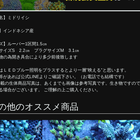
名】ミドリイシ
】インドネシア産
ズ】ルーバー1区間1.5㎝
サイズS 2.2㎝ プラグサイズM 3.1㎝
物の為開き具合により多少前後致します
はＬＥＤブルー照明をプラスするとより一層”映える”と思います。
等があれば公式LINEよりご確認下さい。（お電話でも結構です）
掲載の生体商品写真は、あくまでも画像は参考写真です。生き物ですの
る場合がございます。 ご理解の上ご購入ください。
の他のオススメ商品