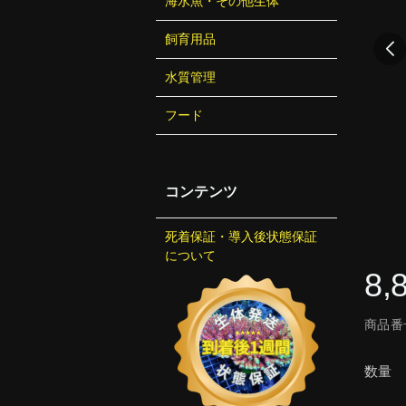
海水魚・その他生体
飼育用品
水質管理
フード
コンテンツ
死着保証・導入後状態保証
について
8,
商品番号
数量