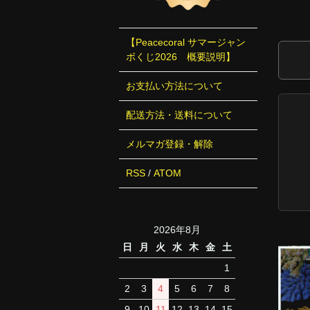
【Peacecoral サマージャン
ボくじ2026 概要説明】
お支払い方法について
配送方法・送料について
メルマガ登録・解除
RSS
/
ATOM
2026年8月
日
月
火
水
木
金
土
1
2
3
4
5
6
7
8
9
10
11
12
13
14
15