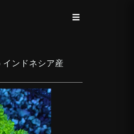
☰
リイシ) インドネシア産