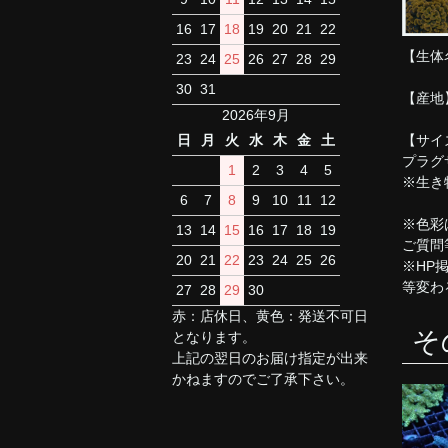
16
17
18
19
20
21
22
【生体
23
24
25
26
27
28
29
30
31
【産地
2026年9月
【サイ
日
月
火
水
木
金
土
プラグ
1
2
3
4
5
※生き
6
7
8
9
10
11
12
※色彩
13
14
15
16
17
18
19
ご質問
20
21
22
23
24
25
26
※HP
等変わ
27
28
29
30
赤：店休日、黄色：発送不可日
そ
となります。
上記の翌日のお届け指定が出来
かねますのでご了承下さい。