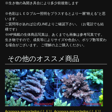
※生き物の為開き具合により多少前後致します
※色彩はＬＥＤブルー照明をプラスするとより一層”映える”と思
います。
ご質問等があれば公式LINEよりご確認下さい。（お電話でも結
構です）
※HP掲載の生体商品写真は、あくまでも画像は参考写真です。
生き物ですので、成長等によりサイズや色合い、ポリプ数等変わ
る場合がございます。 ご理解の上ご購入ください。
その他のオススメ商品
Acropora microclados (ミドリ
Acropora microclados (ミドリ