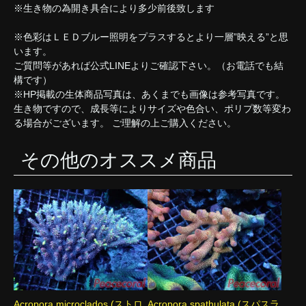
※生き物の為開き具合により多少前後致します
※色彩はＬＥＤブルー照明をプラスするとより一層”映える”と思
います。
ご質問等があれば公式LINEよりご確認下さい。（お電話でも結
構です）
※HP掲載の生体商品写真は、あくまでも画像は参考写真です。
生き物ですので、成長等によりサイズや色合い、ポリプ数等変わ
る場合がございます。 ご理解の上ご購入ください。
その他のオススメ商品
Acropora microclados (ストロ
Acropora spathulata (スパスラ