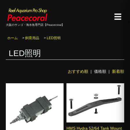
☰
大阪のサンゴ・海水魚専門店【Peacecoral】
ホーム
>
飼育用品
>
LED照明
LED照明
おすすめ順
| 価格順 |
新着順
HMS Hydra 52/64 Tank Mount